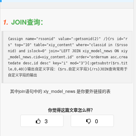
1.
JOIN查询：
{assign name="rssonid" value=":getsonid(2)" /}{rs id="r
s" top="10" table="xiy_content" where="classid in ($rsso
nid) and islock=0" join="LEFT JOIN xiy_model_news ON xiy
_model_news.cid=xiy_content.id" order="ordernum asc,crea
tedate desc,id desc" key="i" mod="3"}
{:getsubstr($rs.tit
le,0,40)}输出自定义字段：{$rs.自定义字段}{/rs}JOIN查询常用于
自定义字段的输出
其中join语句中的 xiy_model_news 是你要外链接的表
你觉得这篇文章怎么样？
3
0