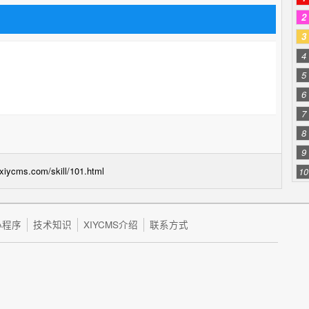
2
3
4
5
6
7
8
9
.xiycms.com/skill/101.html
10
小程序
技术知识
XIYCMS介绍
联系方式