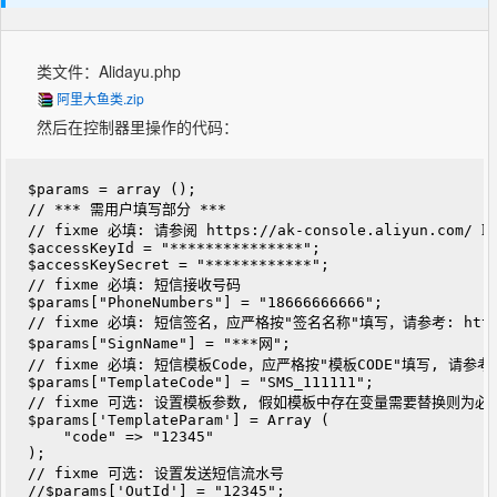
类文件：Alidayu.php
阿里大鱼类.zip
然后在控制器里操作的代码：
$params = array ();

// *** 需用户填写部分 ***

// fixme 必填: 请参阅 https://ak-console.aliyun.com/
$accessKeyId = "***************";

$accessKeySecret = "************";

// fixme 必填: 短信接收号码

$params["PhoneNumbers"] = "18666666666";

// fixme 必填: 短信签名，应严格按"签名名称"填写，请参考: https://dy
$params["SignName"] = "***网"; 

// fixme 必填: 短信模板Code，应严格按"模板CODE"填写, 请参考: https
$params["TemplateCode"] = "SMS_111111";

// fixme 可选: 设置模板参数, 假如模板中存在变量需要替换则为必填
$params['TemplateParam'] = Array (

    "code" => "12345"

);

// fixme 可选: 设置发送短信流水号

//$params['OutId'] = "12345";
