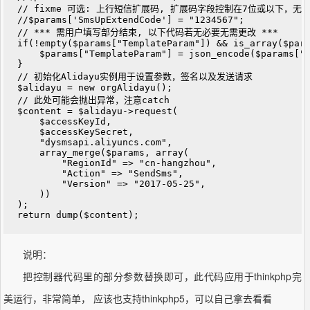
// fixme 可选: 上行短信扩展码, 扩展码字段控制在7位或以下，无
//$params['SmsUpExtendCode'] = "1234567";

// *** 需用户填写部分结束, 以下代码若无必要无需更改 ***

if(!empty($params["TemplateParam"]) && is_array($para
    $params["TemplateParam"] = json_encode($params["T
}

// 初始化Alidayu实例用于设置参数，签名以及发送请求

$alidayu = new orgAlidayu();

// 此处可能会抛出异常，注意catch

$content = $alidayu->request(

    $accessKeyId,

    $accessKeySecret,

    "dysmsapi.aliyuncs.com",

    array_merge($params, array(

        "RegionId" => "cn-hangzhou",

        "Action" => "SendSms",

        "Version" => "2017-05-25",

    ))

);

return dump($content);
说明：
把控制器代码里的部分参数替换即可，此代码应用于thinkphp完
美运行，非常简单， 应该也支持thinkphp5，可以自己拿去看看