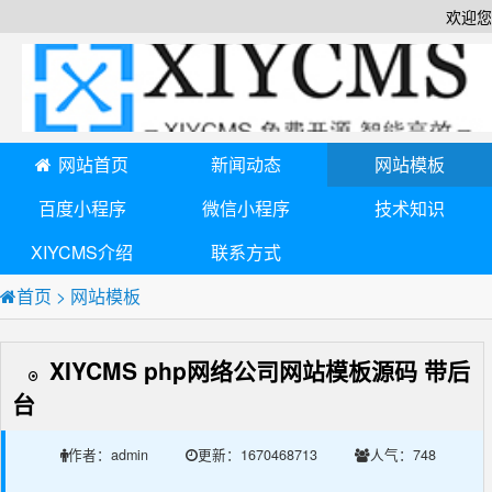
欢迎您
网站首页
新闻动态
网站模板
百度小程序
微信小程序
技术知识
XIYCMS介绍
联系方式
首页
>
网站模板
XIYCMS php网络公司网站模板源码 带后
台
admin
1670468713
748
作者：
更新：
人气：