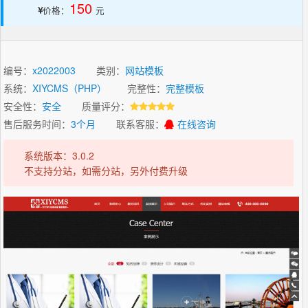
150
元
价格：
编号：
x2022003
类别：
网站模板
系统：
XIYCMS（PHP）
完整性：
完整模板
安全性：
安全
质量评分：
售后服务时间：
3个月
联系客服：
在线咨询
系统版本：3.0.2
不支持分站，如需分站，另外付费升级