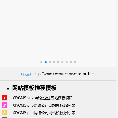
http://www.xiycms.com/web/146.html
本文链接：
网站模板推荐模板
1
XIYCMS 2023新款企业网站模板源码 ...
2
XIYCMS php网络公司网站模板源码 带...
3
XIYCMS php网络公司网站模板源码 带...